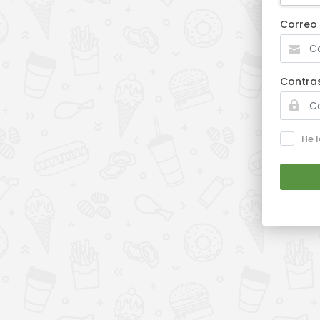
Correo 
Contra
He 